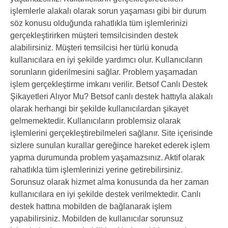
işlemlerle alakalı olarak sorun yaşaması gibi bir durum
söz konusu olduğunda rahatlıkla tüm işlemlerinizi
gerçekleştirirken müşteri temsilcisinden destek
alabilirsiniz. Müşteri temsilcisi her türlü konuda
kullanıcılara en iyi şekilde yardımcı olur. Kullanıcıların
sorunların giderilmesini sağlar. Problem yaşamadan
işlem gerçekleştirme imkanı verilir. Betsof Canlı Destek
Şikayetleri Alıyor Mu? Betsof canlı destek hattıyla alakalı
olarak herhangi bir şekilde kullanıcılardan şikayet
gelmemektedir. Kullanıcıların problemsiz olarak
işlemlerini gerçekleştirebilmeleri sağlanır. Site içerisinde
sizlere sunulan kurallar gereğince hareket ederek işlem
yapma durumunda problem yaşamazsınız. Aktif olarak
rahatlıkla tüm işlemlerinizi yerine getirebilirsiniz.
Sorunsuz olarak hizmet alma konusunda da her zaman
kullanıcılara en iyi şekilde destek verilmektedir. Canlı
destek hattına mobilden de bağlanarak işlem
yapabilirsiniz. Mobilden de kullanıcılar sorunsuz