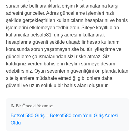
sunan site belli aralıklarla erişim kısıtlamalarına karşı
adresini günceller. Adres güncelleme işlemleri hızlı
şekilde gerçekleştirilen kullanıcıların hesaplarını ve bahis
işlemlerini etkilemeyen tedbirlerdir. Siteye kayıtlı olan
kullanıcılar betsof581 giriş adresini kullanarak
hesaplarına güvenli şekilde ulaşabilir hesap kullanımı
konusunda sorun yaşatmayan site bu tür iyileştirme ve
güncelleme çalışmalarından sizi riske atmaz. Siz
kaldığınız yerden bahislerin keyfini sürmeye devam
edebilirsiniz. Oyun sevenlerin güvenliğini ön planda tutan
site işlemlere müdahale etmediği gibi onlara daha
güvenli ve uzun soluklu bir bahis alanı oluşturur.
📝 Bir Önceki Yazımız:
Betsof 580 Giriş – Betsof580.com Yeni Giriş Adresi
Oldu