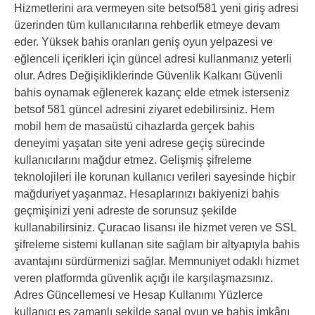
Hizmetlerini ara vermeyen site betsof581 yeni giriş adresi
üzerinden tüm kullanıcılarına rehberlik etmeye devam
eder. Yüksek bahis oranları geniş oyun yelpazesi ve
eğlenceli içerikleri için güncel adresi kullanmanız yeterli
olur. Adres Değişikliklerinde Güvenlik Kalkanı Güvenli
bahis oynamak eğlenerek kazanç elde etmek isterseniz
betsof 581 güncel adresini ziyaret edebilirsiniz. Hem
mobil hem de masaüstü cihazlarda gerçek bahis
deneyimi yaşatan site yeni adrese geçiş sürecinde
kullanıcılarını mağdur etmez. Gelişmiş şifreleme
teknolojileri ile korunan kullanıcı verileri sayesinde hiçbir
mağduriyet yaşanmaz. Hesaplarınızı bakiyenizi bahis
geçmişinizi yeni adreste de sorunsuz şekilde
kullanabilirsiniz. Çuracao lisansı ile hizmet veren ve SSL
şifreleme sistemi kullanan site sağlam bir altyapıyla bahis
avantajını sürdürmenizi sağlar. Memnuniyet odaklı hizmet
veren platformda güvenlik açığı ile karşılaşmazsınız.
Adres Güncellemesi ve Hesap Kullanımı Yüzlerce
kullanıcı eş zamanlı şekilde sanal oyun ve bahis imkânı