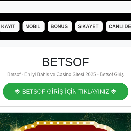
KAYIT
MOBIL
BONUS
ŞIKAYET
CANLI D
BETSOF
Betsof - En iyi Bahis ve Casino Sitesi 2025 - Betsof Giriş
🌟 BETSOF GİRİŞ İÇİN TIKLAYINIZ 🌟